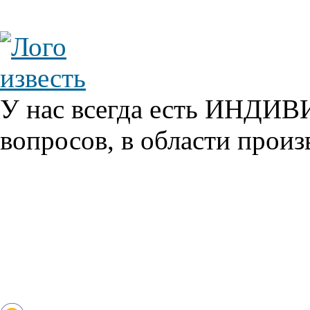
У нас всегда есть ИНДИ
вопросов, в области произ
Главная
О проекте
С чего начать?
Наши услуги
Перемаркировка реагентов
Хранение реагентов
Перефасовка реагентов
Изготовление смесевых продуктов
Дробление помол
Полезные статьи
Контакты