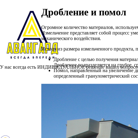
Дробление и помол
Огромное количество материалов, используем
Измельчение представляет собой процесс уме
механического воздействия.
Исходя из размера измельченного продукта, 
Дробление с целью получения материал
Дробление подразделяется на грубое, с
У нас всегда есть ИНДИВИДУАЛЬНОЕ решение ваших вопросов, 
Помол, направленный на увеличение ди
Главная
определенный гранулометрический сост
О проекте
С чего начать?
Наши услуги
Перемаркировка реагентов
Хранение реагентов
Перефасовка реагентов
Изготовление смесевых продуктов
Дробление помол
Полезные статьи
Контакты