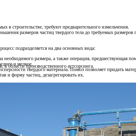
ых в строительстве, требуют предварительного измельчения.
ньшения размеров частиц твердого тела до требуемых размеров 
процесс подразделяется на два основных вида:
а необходимого размера, а также операция, предшествующая пом
реднее и мелкое.
в области производственного аутсорсинга.
сперсности твердого материала. Помол позволяет придать мате
ав и форму частиц, дезагрегировать их.