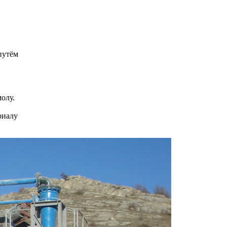
путём
олу.
риалу